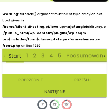
Warning
: foreach() argument must be of type array|object,
bool given in
/home/klient.dhosting.pl/levelupmaja/angielskikursy.p
l/public_html/wp-content/plugins/wp-fsqm-
pro/includes/form/class-ipt-fsqm-form-elements-
front.php
on line
1297
1
2
3
4
5
Podsumowanie
Start
POPRZEDNIE
PRZEŚLIJ
NASTĘPNE
HOURS
MINUTES
SECONDS
0
24
55