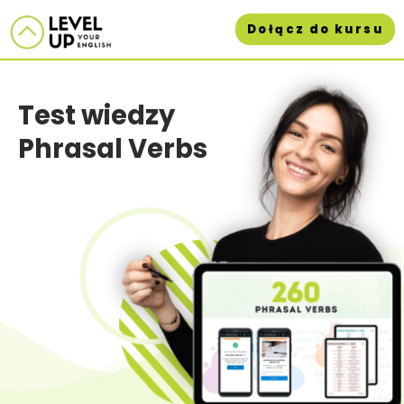
Skip
Dołącz do kursu
to
content
Test wiedzy
Phrasal Verbs