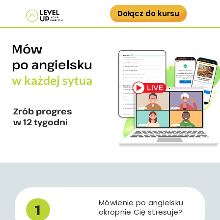
Skip
Dołącz do kursu
to
Kurs Konwersacyjny
content
Mów
po angielsku
w
k
a
ż
d
e
j
s
y
t
u
a
c
j
i
Zrób progres
w 12 tygodni
Mówienie po angielsku
1
okropnie Cię stresuje?